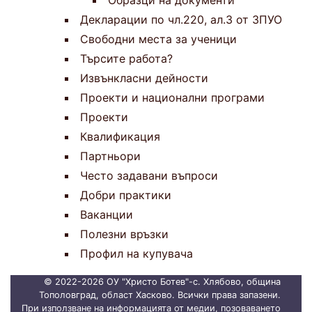
Образци на документи
Декларации по чл.220, ал.3 от ЗПУО
Свободни места за ученици
Търсите работа?
Извънкласни дейности
Проекти и национални програми
Проекти
Квалификация
Партньори
Често задавани въпроси
Добри практики
Ваканции
Полезни връзки
Профил на купувача
© 2022-2026 ОУ "Христо Ботев"-с. Хлябово, община
Тополовград, област Хасково. Всички права запазени.
При използване на информацията от медии, позоваването